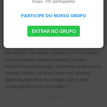
Jesus disse-lhes: “Dai a César o que é de César
e a Deus o que é de Deus”. E eles se
PARTICIPE DO NOSSO GRUPO
maravilharam com ele. ?
ORAÇÃO FINAL E BENÇÃO DA MANHÃ
ENTRAR NO GRUPO
Agora, oh Senhor, eu oro para que você possa
levantar a luz de seu semblante sobre mim e
me dê paz; na minha saída e na minha vinda;
no meu sentar e meu levantar; no meu
trabalho e no meu jogo; na minha alegria e na
minha tristeza, no meu riso e nas minhas
lágrimas; até esse dia chegar, que é sem
madrugada e sem escuridão. ?
PUBLICIDADE