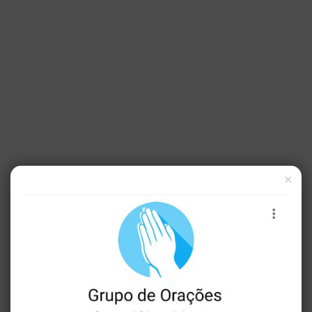
×
Mas, conhecendo sua hipocrisia, ele lhes disse:
“Por que me testar? Traga-me um denário
[vale o salário de um dia] e deixe-me ver. ”E
eles trouxeram um. E ele lhes disse: De quem
é a semelhança e inscrição? Responderam-lhe
eles: César.