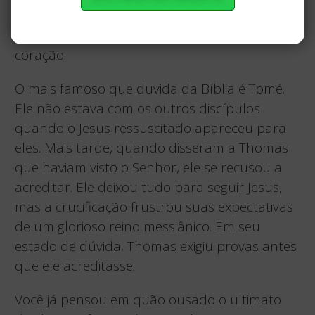
Seu amor e nos perguntamos se Ele
realmente tem nosso melhor interesse no
coração.
O mais famoso que duvida da Bíblia é Tomé.
Ele não estava com os outros discípulos
quando o Jesus ressuscitado apareceu para
eles. Mais tarde, quando disseram a Thomas
que haviam visto o Senhor, ele se recusou a
acreditar. Ele deixou tudo para seguir Jesus,
mas a crucificação frustrou suas expectativas
de um glorioso reino messiânico. Em seu
estado de dúvida, Thomas exigiu provas antes
que ele acreditasse.
Você já pensou em quão ousado o ultimato