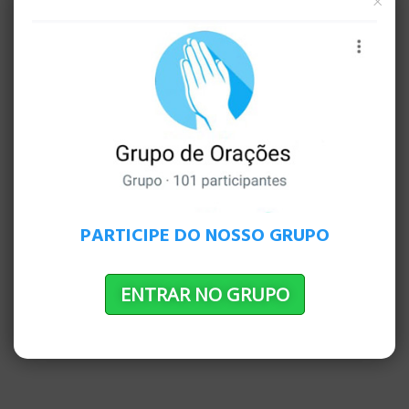
×
depois de tudo o que tinha visto? Talvez o
poder de experimentar Cristo pessoalmente
fosse suficiente para ele abraçar a noção de
loucura.
É fácil querer se afastar da loucura, se sentir
confortável em nosso lugar e firmar no que
conhecemos melhor. Mas nós não podemos.
Não quando estamos perseguindo o fluxo do
PARTICIPE DO NOSSO GRUPO
sangue de Cristo, e nossos olhos estão
abertos. Em nossas famílias, comunidades,
igrejas e mundo … há trabalho a fazer!
ENTRAR NO GRUPO
PUBLICIDADE