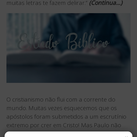
muitas letras te fazem delirar.”
(
Continua…)
O cristianismo não flui com a corrente do
mundo. Muitas vezes esquecemos que os
apóstolos foram submetidos a um escrutínio
extremo por crer em Cristo! Mas Paulo não
renunciou sob a pressão. Como ele pôde,