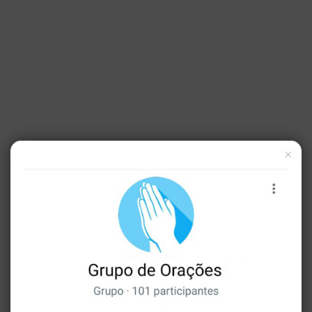
×
1 Coríntios 2: 6-16
– Fizeste bem ao teu servo,
Senhor, segundo a tua palavra. Ensina-me
bom juízo e ciência, pois cri nos teus
mandamentos. Antes de ser afligido andava
errado; mas agora tenho guardado a tua
palavra. Tu és bom e fazes bem; ensina-me os
teus estatutos.