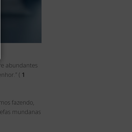
pre abundantes
nhor.” (
1
mos fazendo,
arefas mundanas