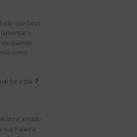
e tudo que Deus
 lamentar o
 nós quando
temos como
al for o dia.
?
hecido e amado
da sua Palavra