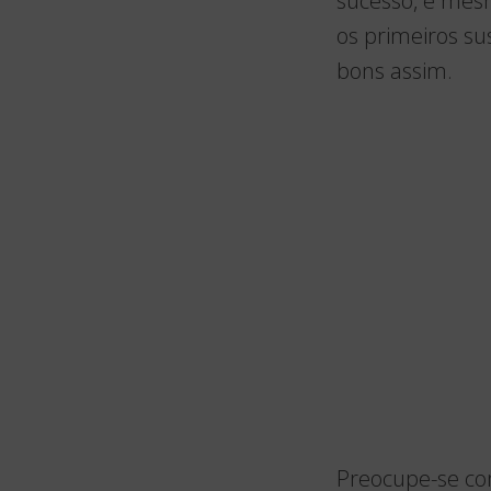
sucesso, e mes
os primeiros s
bons assim.
Preocupe-se com