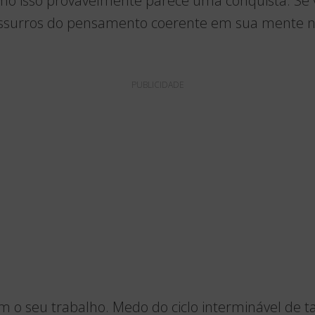
mo isso provavelmente parece uma conquista. Se 
ussurros do pensamento coerente em sua mente 
PUBLICIDADE
 o seu trabalho. Medo do ciclo interminável de t