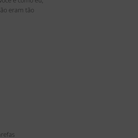
você é como eu,
não eram tão
arefas