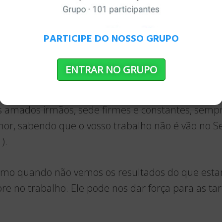
PARTICIPE DO NOSSO GRUPO
ENTRAR NO GRUPO
s amados irmãos, sede firmes e constantes, sem
or, sabendo que o vosso trabalho não é vão no Se
).
o quando não vemos os resultados do que esta
re no trabalho. Ele pode nos dar força para as t