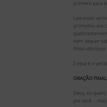
primeiro para J
Leia esses vers
prometeu aos c
quebrantamento
nem sequer sab
filhos vitorios
E essa é a verd
ORAÇÃO FINA
Deus, eu quero
por você … mas a