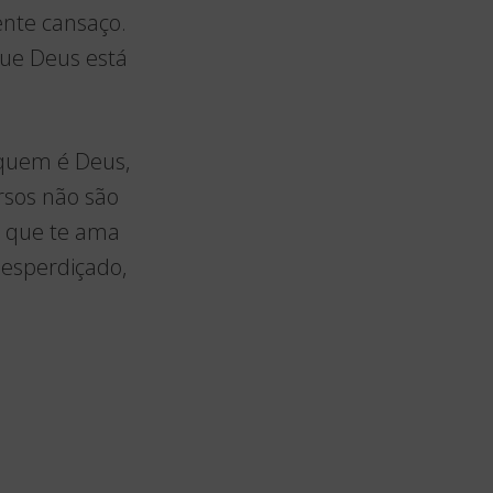
nte cansaço.
que Deus está
 quem é Deus,
rsos não são
s que te ama
desperdiçado,