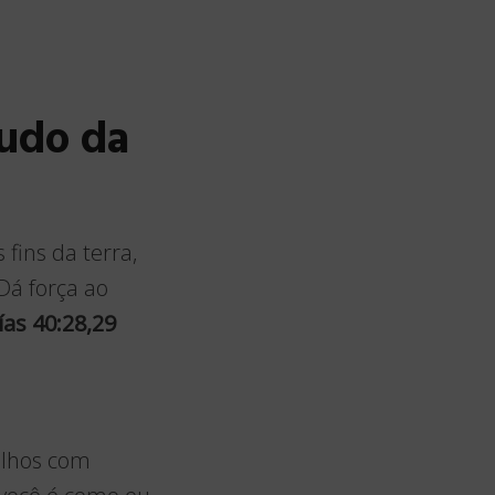
tudo da
fins da terra,
Dá força ao
ías 40:28,29
olhos com