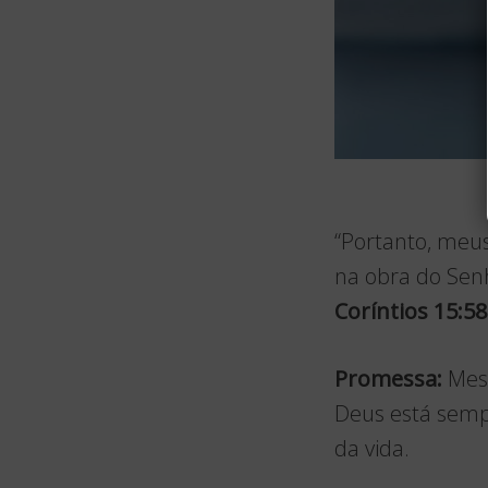
“Portanto, meu
na obra do Senh
Coríntios 15:58
Promessa:
Mesm
Deus está semp
da vida.