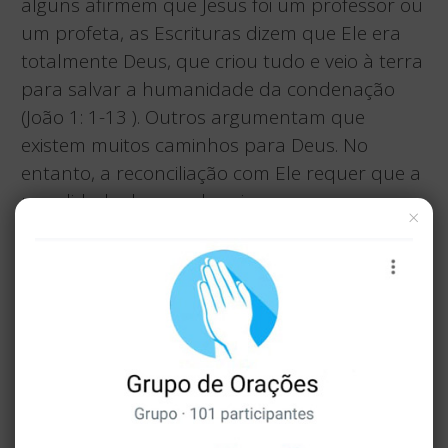
alguns afirmem que Jesus foi um professor ou
um profeta, as Escrituras dizem que Ele era
totalmente Deus, que criou tudo e veio à terra
para salvar a humanidade da condenação
(João 1: 1-13 ). Outros argumentam que
existem muitos caminhos para Deus. No
entanto, a reconciliação com Ele requer que a
penalidade do pecado seja paga
×
integralmente por alguém que é sem pecado.
Somente Jesus, o perfeito Filho do Homem,
poderia satisfazer a exigência de Deus.
Portanto, ninguém pode vir ao Pai a não ser
através dele (João 14: 6 ).
PUBLICIDADE