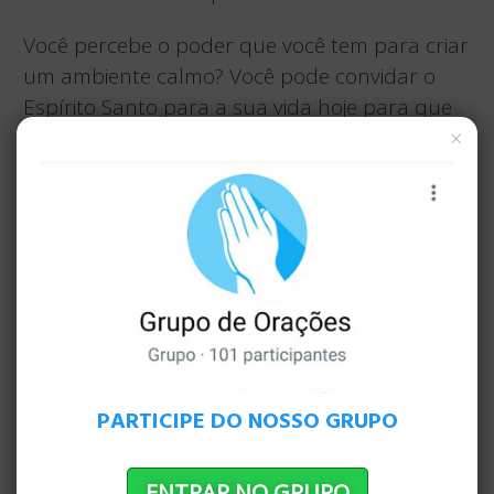
Você percebe o poder que você tem para criar
um ambiente calmo? Você pode convidar o
Espírito Santo para a sua vida hoje para que
você possa ser feliz mesmo quando as
×
circunstâncias não são. Você pode
demonstrar amor para com sua família
falando uma linguagem de amor, como
palavras de afirmação, presentes, tempo, atos
de serviço ou toque físico, mesmo que não se
sinta assim.
O mundo exterior pode ser um lugar
barulhento, duro e ímpio. Sua casa pode ser
PARTICIPE DO NOSSO GRUPO
um refúgio necessário para a alma. Um
refúgio é um lugar de recurso e segurança,
ENTRAR NO GRUPO