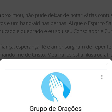
proximou, não pude deixar de notar várias contu
tos e um band-aid nas pernas. Ai que o Espírito S
hucado e quebrado e eu sou seu Consolador e Cur
onfiança, esperança, fé e amor surgiram de repen
mando-me de Cristo. Meu Pai celestial ilustrou at
que eu procurava o tempo todo: Sua presença amo
×