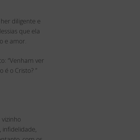
her diligente e
essias que ela
ão e amor.
ito: “Venham ver
é o Cristo? ”
 vizinho
 infidelidade,
entanto, com os