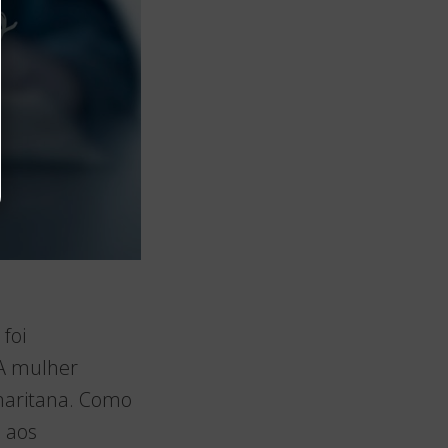
foi
“A mulher
maritana. Como
 aos