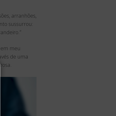
sões, arranhões,
anto sussurrou:
andeiro.”
te em meu
ravés de uma
rosa.