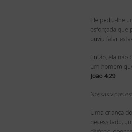
Ele pediu-lhe u
esforçada que p
ouviu falar est
Então, ela não 
um homem que me
João 4:29
Nossas vidas es
Uma criança doe
necessitado, um
divórcio, doenç