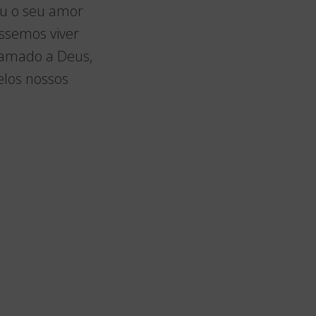
ou o seu amor
ssemos viver
 amado a Deus,
elos nossos