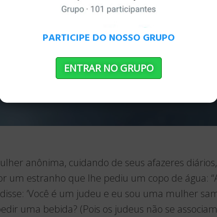
PARTICIPE DO NOSSO GRUPO
ENTRAR NO GRUPO
her anônima, cuidando de seus afazeres diários, 
or um estranho que lhe pediu um copo de água: 
 disse: ‘Você é um judeu e eu sou uma mulher sa
edir uma bebida? (Pois os judeus não se associam