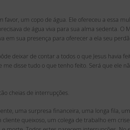
m favor, um copo de água. Ele ofereceu a essa mul
recisava de água viva para sua alma sedenta. O M
ava em sua presença para oferecer a ela seu perd
pôde deixar de contar a todos o que Jesus havia fe
 disse tudo o que tenho feito. Será que ele não 
tão cheias de interrupções.
nte, uma surpresa financeira, uma longa fila, um
 cliente queixoso, um colega de trabalho em crise,
a e morte. Todos estes parecem interrupções. No 