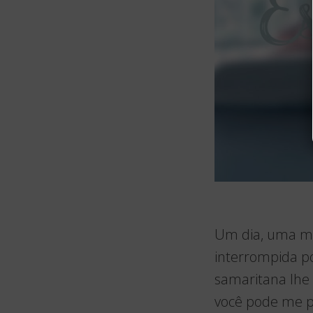
Um dia, uma mul
interrompida p
samaritana lhe
você pode me p