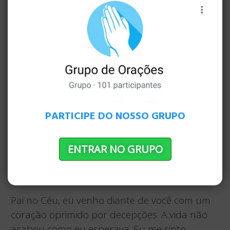
vêm, podemos nos perguntar: “O que Deus
poderia estar fazendo?” “O que eu preciso
aprender com isso?” “Como posso procurá-lo
nisso?” E, em vez de nos desesperarmos com
nossas decepções, podemos lembrar que o
que nos decepciona agora, no final, nos
tornará mais parecidos com nosso Salvador (
Tiago 1: 2-4 ).
PARTICIPE DO NOSSO GRUPO
A vida é decepcionante hoje? Clame a Deus em
ENTRAR NO GRUPO
oração.
VAMOS ORAR JUNTOS
Pai no Céu, eu venho diante de você com um
coração oprimido por decepções. A vida não
acabou como eu esperava. Eu me sinto