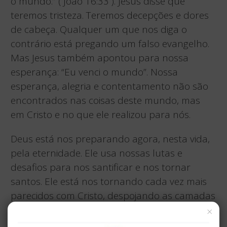
o mundo.” ( João 16:33 ). Jesus disse que
teremos tristeza. Teremos decepções e dores
de cabeça. Qualquer um que nos diga o
contrário está pregando um falso evangelho.
Mas Jesus também apontou para nossa
esperança: “Eu venci o mundo”. Nossa
esperança, alegria e contentamento não são
encontrados nas coisas deste mundo, mas
em Cristo e no que ele realizou para nós.
Deus está nos preparando agora, nesta vida,
pela eternidade. Ele usa nossas lutas e
desafios para nos santificar e nos tornar
santos. Ele está nos tornando cada vez mais
parecidos com Cristo, despojando as camadas
do pecado e removendo os falsos amores em
×
nosso coração. Assim, quando as decepções