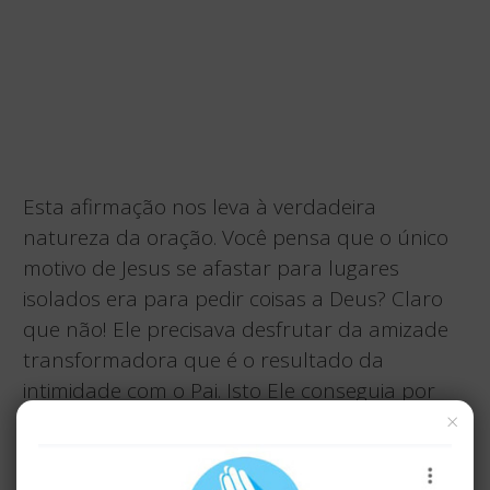
Esta afirmação nos leva à verdadeira
natureza da oração. Você pensa que o único
motivo de Jesus se afastar para lugares
isolados era para pedir coisas a Deus? Claro
que não! Ele precisava desfrutar da amizade
transformadora que é o resultado da
intimidade com o Pai. Isto Ele conseguia por
meio da oração.
×
Foi por esta razão que os discípulos se