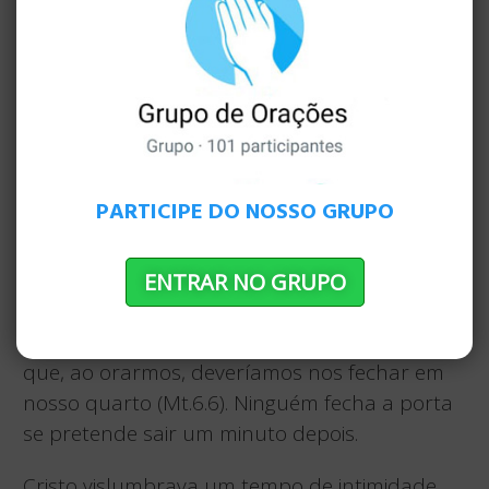
aproximaram e lhe pediram que os ensinasse
a orar (Lc.11.1-11). Não foi porque
desconheciam como fazer petições a Deus,
mas precisavam compreender melhor os
mistérios da oração. Reconheciam em Cristo
uma dimensão espiritual que lhes faltava.
PARTICIPE DO NOSSO GRUPO
Como é fácil para nós, na agitação do dia a dia
no ministério pastoral, transformar a oração
numa série de petições para nos tirar das
ENTRAR NO GRUPO
dificuldades. O Senhor nos convida a termos
outro tipo de experiência. Por isso, Jesus disse
que, ao orarmos, deveríamos nos fechar em
nosso quarto (Mt.6.6). Ninguém fecha a porta
se pretende sair um minuto depois.
Cristo vislumbrava um tempo de intimidade