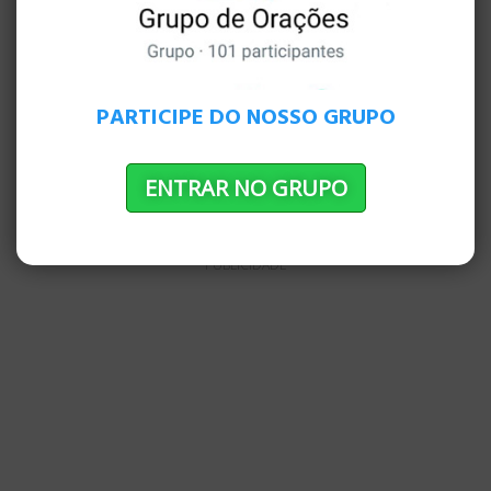
Portanto, levante as mãos caídas, fortaleça os
joelhos fracos e faça caminhos retos para os
pés, para que o que é manco não fique
aleijado, mas seja curado. Buscar a paz com
PARTICIPE DO NOSSO GRUPO
todos e a santidade sem a qual ninguém verá
o Senhor. ?
ENTRAR NO GRUPO
ORAÇÃO E BENÇÃO DA MANHÃ
PUBLICIDADE