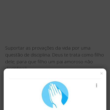
Suportar as provações da vida por uma
questão de disciplina. Deus te trata como filho
dele; para que filho um pai amoroso não
disciplina?
×
Sempre parece mais doloroso do que
agradável; mas depois produz o fruto pacífico
da justiça para aqueles que foram treinados
por ela.