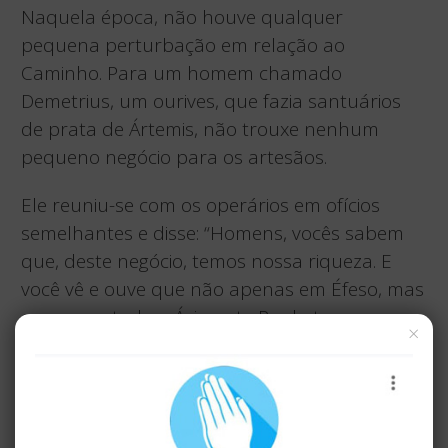
Naquela época, não houve qualquer
pequena perturbação em relação ao
Caminho. Para um homem chamado
Demetrius, um ourives, que fazia santuários
de prata de Ártemis, não trouxe nenhum
pequeno negócio para os artesãos.
Ele reuniu-se com os operários em ofícios
semelhantes e disse: “Homens, vocês sabem
que, deste negócio, temos nossa riqueza. E
você vê e ouve que não apenas em Éfeso, mas
em quase toda a Ásia, este Paulo tem
×
persuadido e desviado muitas pessoas,
dizendo que os deuses feitos com as mãos
não são deuses.