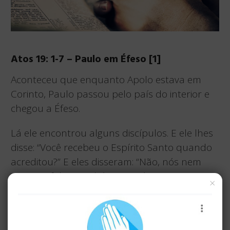
Atos 19: 1-7 – Paulo em Éfeso [1]
Aconteceu que enquanto Apolo estava em
Corinto, Paulo passou pelo país do interior e
chegou a Éfeso.
Lá ele encontrou alguns discípulos. E ele lhes
disse: “Você recebeu o Espírito Santo quando
acreditou?” E eles disseram: “Não, nós nem
ouvimos falar que há um Espírito Santo”.
×
E ele disse: “Em que então foste batizado?”
Eles disseram: “No batismo de João”. E Paulo
disse: “João batizou com o batismo de