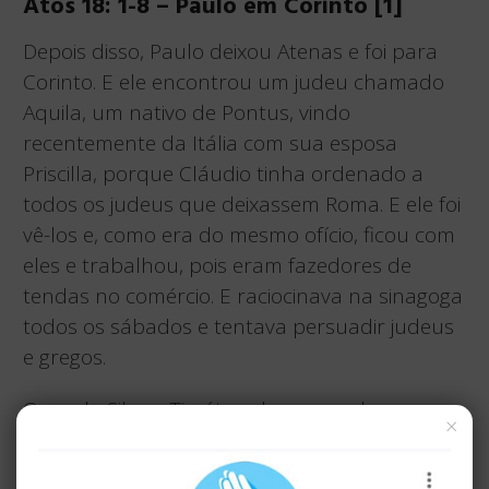
Atos 18: 1-8 – Paulo em Corinto [1]
Depois disso, Paulo deixou Atenas e foi para
Corinto. E ele encontrou um judeu chamado
Aquila, um nativo de Pontus, vindo
recentemente da Itália com sua esposa
Priscilla, porque Cláudio tinha ordenado a
todos os judeus que deixassem Roma. E ele foi
vê-los e, como era do mesmo ofício, ficou com
eles e trabalhou, pois eram fazedores de
tendas no comércio. E raciocinava na sinagoga
todos os sábados e tentava persuadir judeus
e gregos.
Quando Silas e Timóteo chegaram da
×
Macedônia, Paulo estava ocupado com a
palavra, testificando aos judeus que o Cristo