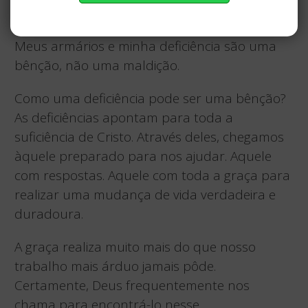
E ele estava certo. Eu finalmente entendi.
Meus armários e minha deficiência são uma
bênção, não uma maldição.
Como uma deficiência pode ser uma bênção?
As deficiências apontam para toda a
suficiência de Cristo. Através deles, chegamos
àquele preparado para nos ajudar. Aquele
com respostas. Aquele com toda a graça para
realizar uma mudança de vida verdadeira e
duradoura.
A graça realiza muito mais do que nosso
trabalho mais árduo jamais pôde.
Certamente, Deus frequentemente nos
chama para encontrá-lo nesse