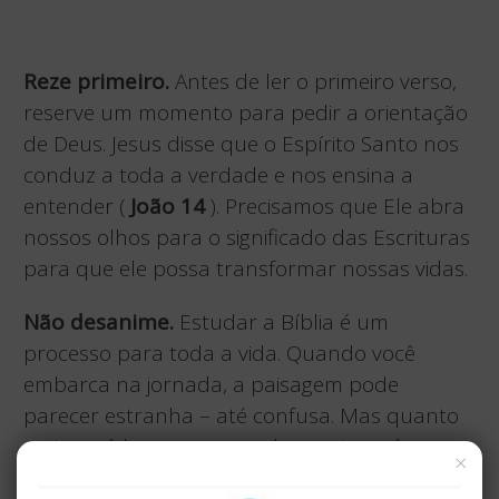
Reze primeiro.
Antes de ler o primeiro verso,
reserve um momento para pedir a orientação
de Deus. Jesus disse que o Espírito Santo nos
conduz a toda a verdade e nos ensina a
entender (
João 14
). Precisamos que Ele abra
nossos olhos para o significado das Escrituras
para que ele possa transformar nossas vidas.
Não desanime.
Estudar a Bíblia é um
processo para toda a vida. Quando você
embarca na jornada, a paisagem pode
parecer estranha – até confusa. Mas quanto
mais você ler, orar e estudar, mais você se
×
acostumará aos contornos da Escritura. Você