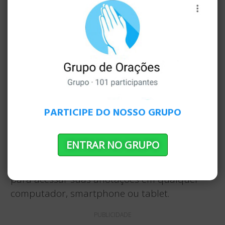
verá como livros e ideias se conectam; você
verá a história do amor redentor de Deus. Seja
paciente e continue assim.
Tome notas.
Você está mais propenso a se
envolver com a Palavra de Deus se fizer
anotações. Quando tiver dúvidas, escreva-as
para que você possa procurar respostas.
PARTICIPE DO NOSSO GRUPO
Quando você perceber algo sobre a natureza
de Deus, anote-a e estude-a mais tarde.
ENTRAR NO GRUPO
Escreva suas orações e pensamentos. Você
pode aproveitar a Minha Bíblia em nosso site
para acessar suas anotações em qualquer
computador, smartphone ou tablet.
PUBLICIDADE