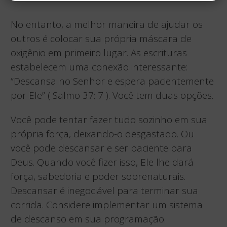
No entanto, a melhor maneira de ajudar os
outros é colocar sua própria máscara de
oxigênio em primeiro lugar. As escrituras
estabelecem uma conexão interessante:
“Descansa no Senhor e espera pacientemente
por Ele” ( Salmo 37: 7 ). Você tem duas opções.
Você pode tentar fazer tudo sozinho em sua
própria força, deixando-o desgastado. Ou
você pode descansar e ser paciente para
Deus. Quando você fizer isso, Ele lhe dará
força, sabedoria e poder sobrenaturais.
Descansar é inegociável para terminar sua
corrida. Considere implementar um sistema
de descanso em sua programação.