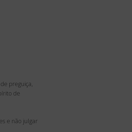
 de preguiça,
írito de
s e não julgar