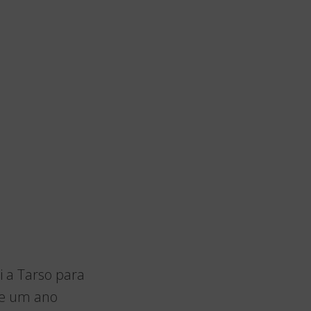
i a Tarso para
te um ano