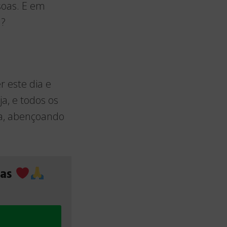
soas. E em
 ?
 este dia e
a, e todos os
a, abençoando
das