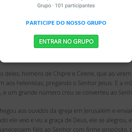
 Atos 11: 19-26 – Barnabé 
ioquia
PARTICIPE DO NOSSO GRUPO
ispersos por causa da perseguição que se desenc
ENTRAR NO GRUPO
m até a Fenícia e Chipre e Antioquia, falando a pa
us.
s deles, homens de Chipre e Cirene, que ao virem
 aos helenistas, pregando o Senhor Jesus. E a m
s, e um grande número creu se converteu ao Senh
 chegou aos ouvidos da igreja em Jerusalém e env
do ele veio e viu a graça de Deus, ele se alegrou, 
anecessem fiéis ao Senhor com firme propósito, p