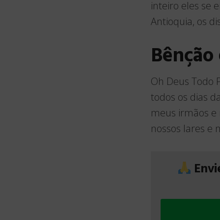
inteiro eles se
Antioquia, os d
Bênção
Oh Deus Todo P
todos os dias d
meus irmãos e 
nossos lares e n
Envi