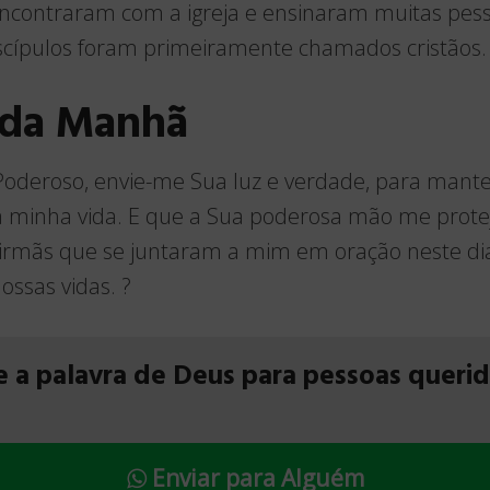
 encontraram com a igreja e ensinaram muitas pes
iscípulos foram primeiramente chamados cristãos.
 da Manhã
oderoso, envie-me Sua luz e verdade, para manter
a minha vida. E que a Sua poderosa mão me protej
irmãs que se juntaram a mim em oração neste di
ossas vidas. ?
e a palavra de Deus para pessoas queri
Enviar para Alguém