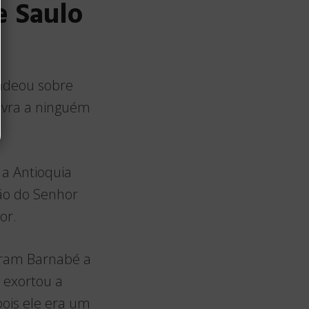
e Saulo
adeou sobre
lavra a ninguém
 a Antioquia
ão do Senhor
or.
iaram Barnabé a
e exortou a
ois ele era um