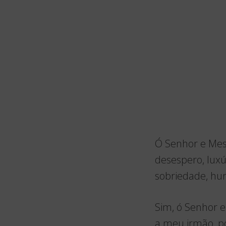
Ó Senhor e Mest
desespero, luxú
sobriedade, hum
Sim, ó Senhor e
a meu irmão, p