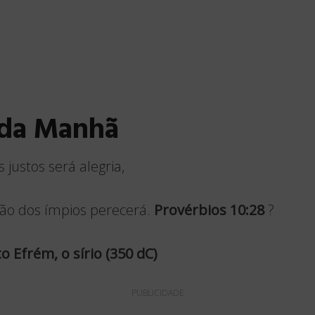
 da Manhã
 justos será alegria,
ão dos ímpios perecerá.
Provérbios 10:28
?
 Efrém, o sírio (350 dC)
PUBLICIDADE