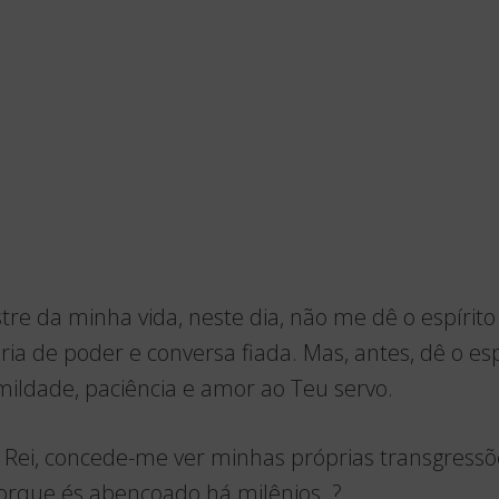
re da minha vida, neste dia, não me dê o espírito
ria de poder e conversa fiada. Mas, antes, dê o esp
ildade, paciência e amor ao Teu servo.
 Rei, concede-me ver minhas próprias transgressõe
orque és abençoado há milênios. ?