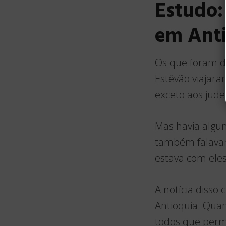
Estudo:
em Ant
Os que foram d
Estêvão viajara
exceto aos jude
Mas havia algun
também falavam
estava com ele
A notícia disso
Antioquia. Quan
todos que perm