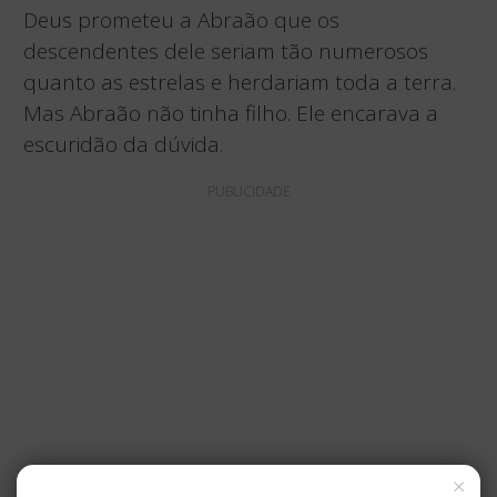
Deus prometeu a Abraão que os
descendentes dele seriam tão numerosos
quanto as estrelas e herdariam toda a terra.
Mas Abraão não tinha filho. Ele encarava a
escuridão da dúvida.
PUBLICIDADE
×